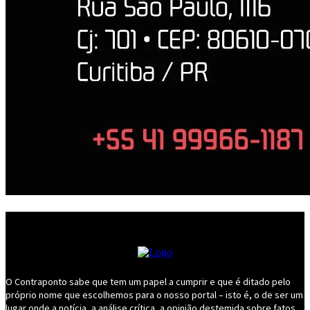
O Contraponto sabe que tem um papel a cumprir e que é ditado pelo
próprio nome que escolhemos para o nosso portal – isto é, o de ser um
lugar onde a notícia, a análise crítica, a opinião destemida sobre fatos