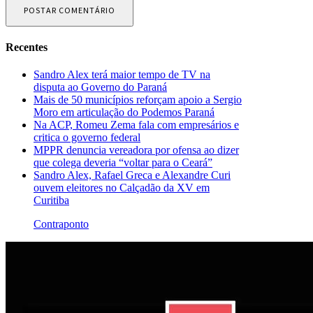
Recentes
Sandro Alex terá maior tempo de TV na
disputa ao Governo do Paraná
Mais de 50 municípios reforçam apoio a Sergio
Moro em articulação do Podemos Paraná
Na ACP, Romeu Zema fala com empresários e
critica o governo federal
MPPR denuncia vereadora por ofensa ao dizer
que colega deveria “voltar para o Ceará”
Sandro Alex, Rafael Greca e Alexandre Curi
ouvem eleitores no Calçadão da XV em
Curitiba
Contraponto