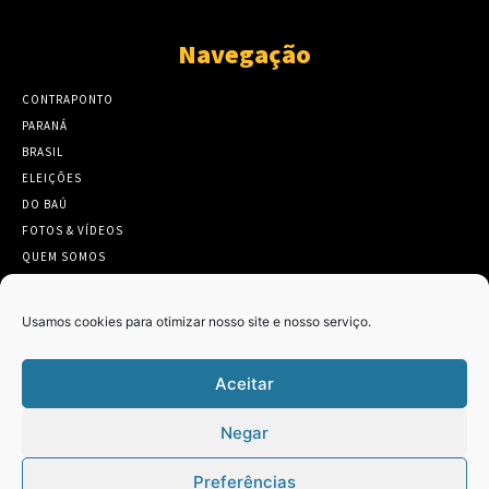
Navegação
CONTRAPONTO
PARANÁ
BRASIL
ELEIÇÕES
DO BAÚ
FOTOS & VÍDEOS
QUEM SOMOS
CONTATO
Usamos cookies para otimizar nosso site e nosso serviço.
Aceitar
Twitter
Clique para aceitar os cookies marketing
Negar
Tweets by Contraponto_jor
e ativar este conteúdo
Preferências