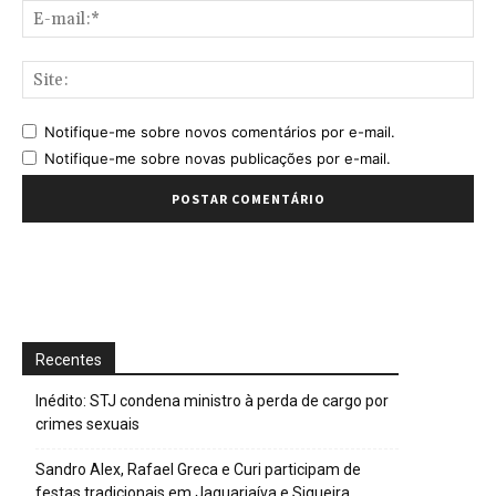
E-
mai
Sit
Notifique-me sobre novos comentários por e-mail.
Notifique-me sobre novas publicações por e-mail.
Recentes
Inédito: STJ condena ministro à perda de cargo por
crimes sexuais
Sandro Alex, Rafael Greca e Curi participam de
festas tradicionais em Jaguariaíva e Siqueira