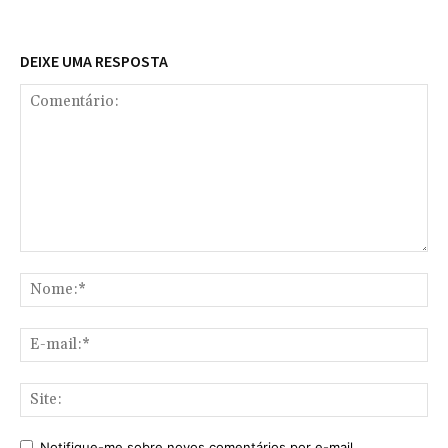
DEIXE UMA RESPOSTA
Comentário:
No
E-
mai
Sit
Notifique-me sobre novos comentários por e-mail.