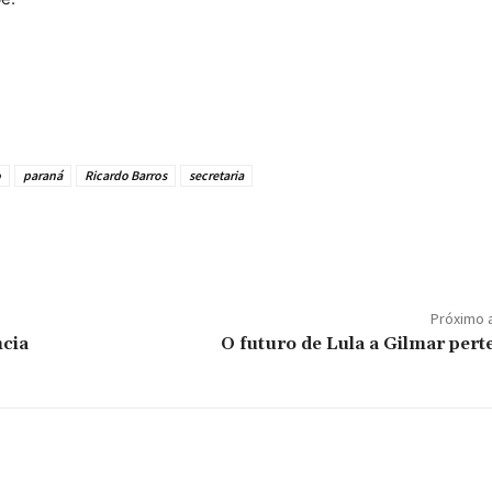
o
paraná
Ricardo Barros
secretaria
Próximo 
cia
O futuro de Lula a Gilmar pert