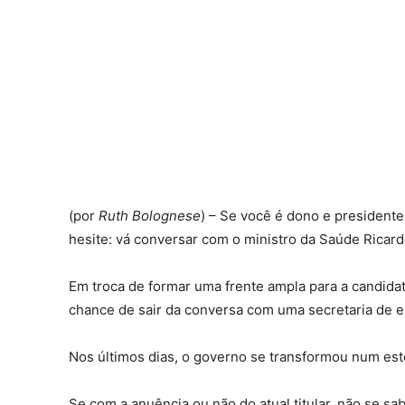
(por
Ruth Bolognese
) – Se você é dono e presidente
hesite: vá conversar com o ministro da Saúde Ricard
Em troca de formar uma frente ampla para a candida
chance de sair da conversa com uma secretaria de e
Nos últimos dias, o governo se transformou num est
Se com a anuência ou não do atual titular, não se sab