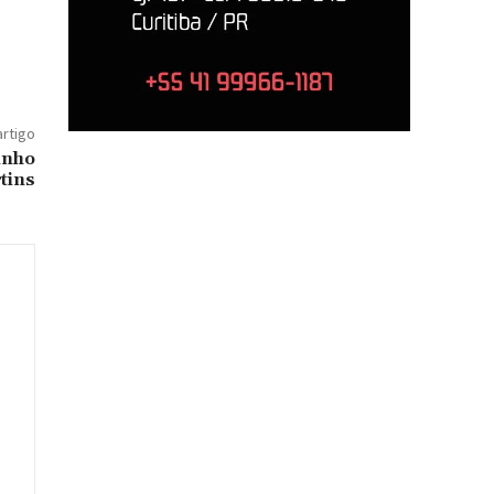
artigo
inho
tins