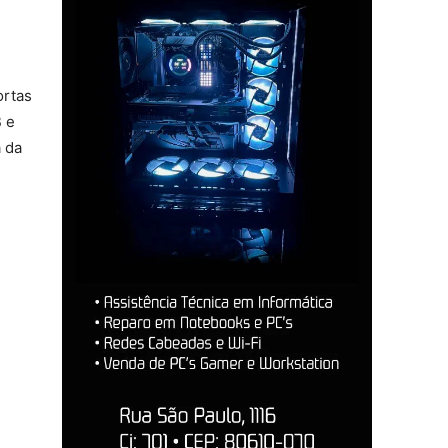
ortas
B e
a da