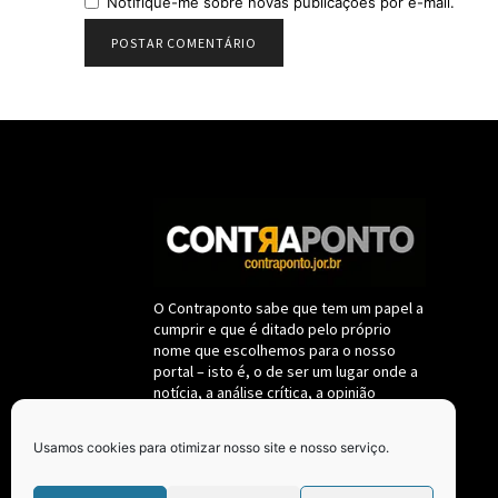
Notifique-me sobre novas publicações por e-mail.
O Contraponto sabe que tem um papel a
cumprir e que é ditado pelo próprio
nome que escolhemos para o nosso
portal – isto é, o de ser um lugar onde a
notícia, a análise crítica, a opinião
destemida sobre fatos políticos e da
administração pública deverão se
Usamos cookies para otimizar nosso site e nosso serviço.
submeter a um só critério: a de
permanecerem fieis ao interesse
coletivo, nunca se confundindo com