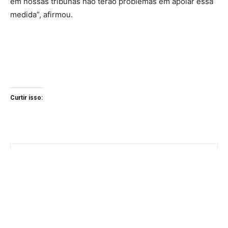
em nossas tribunas não terão problemas em apoiar essa
medida”, afirmou.
Curtir isso: