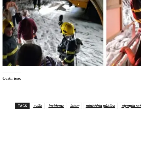
Curtir isso:
TAGS
avião
incidente
latam
ministério público
olympio sot
Compartilhe