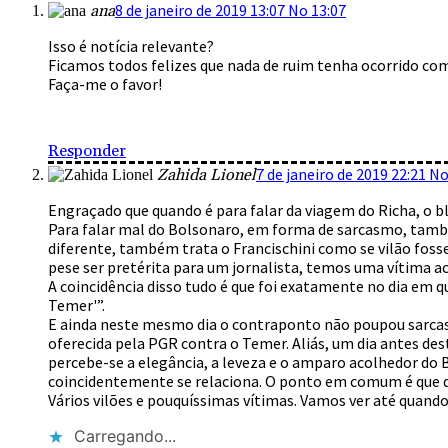
8 de janeiro de 2019 13:07 No 13:07
ana
Isso é notícia relevante?
Ficamos todos felizes que nada de ruim tenha ocorrido co
Faça-me o favor!
Responder
7 de janeiro de 2019 22:21 No
Zahida Lionel
Engraçado que quando é para falar da viagem do Richa, o 
Para falar mal do Bolsonaro, em forma de sarcasmo, també
diferente, também trata o Francischini como se vilão foss
pese ser pretérita para um jornalista, temos uma vítima ac
A coincidência disso tudo é que foi exatamente no dia em qu
Temer'”.
E ainda neste mesmo dia o contraponto não poupou sarcasmo
oferecida pela PGR contra o Temer. Aliás, um dia antes des
percebe-se a elegância, a leveza e o amparo acolhedor do B
coincidentemente se relaciona. O ponto em comum é que qu
Vários vilões e pouquíssimas vítimas. Vamos ver até quando
Carregando...