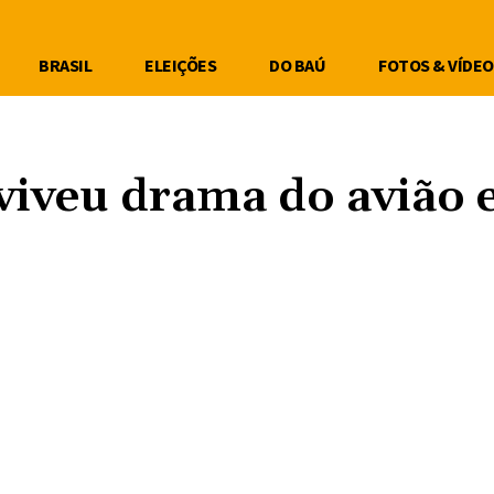
BRASIL
ELEIÇÕES
DO BAÚ
FOTOS & VÍDEO
viveu drama do avião
Compartilhe