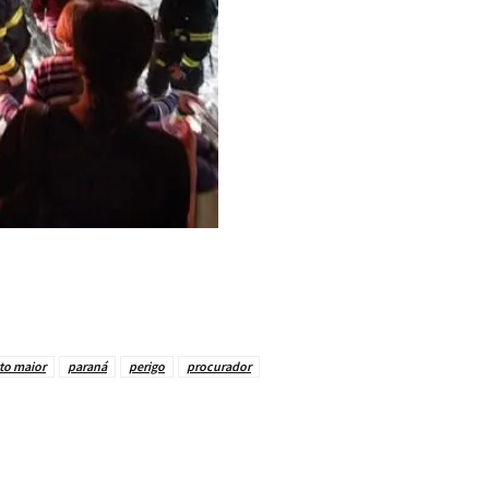
to maior
paraná
perigo
procurador