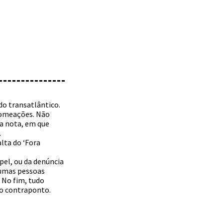
o transatlântico.
 nomeações. Não
ta nota, em que
.
alta do ‘Fora
pel, ou da denúncia
lgumas pessoas
 No fim, tudo
ro contraponto.