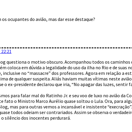
m os ocupantes do avião, mas dar esse destaque?
 22:21
blog questiona o motivo obscuro. Acompanhou todos os caminhos d
m coloca em dúvida a legalidade do uso da ilha no Rio e de suas
e, inclusive no “massacre” dos professores. Agora em relação a es
ima de qualquer suspeita. Aliás haviam muitas vítimas neste avião
e o ex-presidente declarou que iria, “No apagar das luzes, sentir f
s para falar mal do Ratinho Jr. e seu voo de luxo no avião da Co
te fato o Ministro Marco Aurélio quase soltou o Lula. Ora, para a
log, mas para outras vemos a incansável e insistente “execração”.
ase todos odeiam ser contrariados. Assim se observa o verdadei
 o silêncio dos inocentes perdurará.