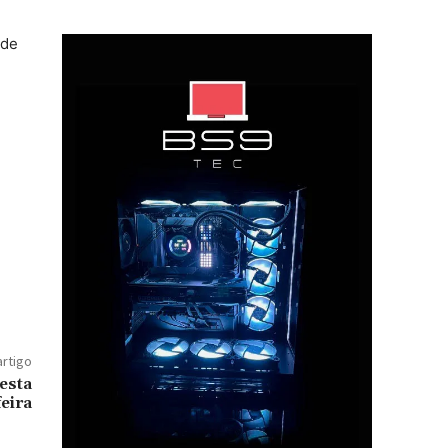
nde
artigo
esta
feira