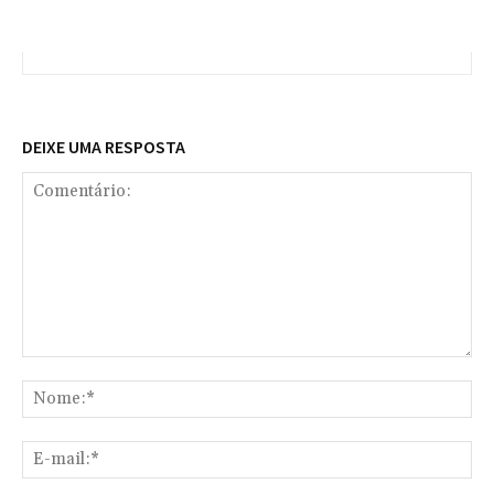
DEIXE UMA RESPOSTA
Comentário:
No
E-
mai