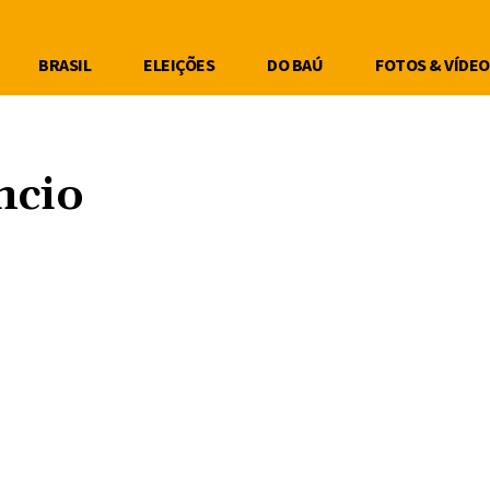
BRASIL
ELEIÇÕES
DO BAÚ
FOTOS & VÍDEO
ncio
Compartilhe