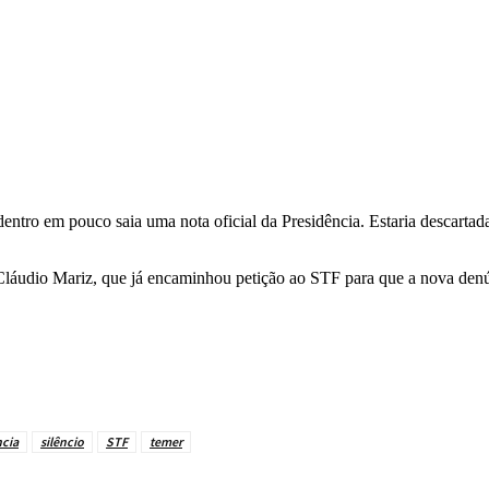
dentro em pouco saia uma nota oficial da Presidência. Estaria descartad
Cláudio Mariz, que já encaminhou petição ao STF para que a nova denú
ncia
silêncio
STF
temer