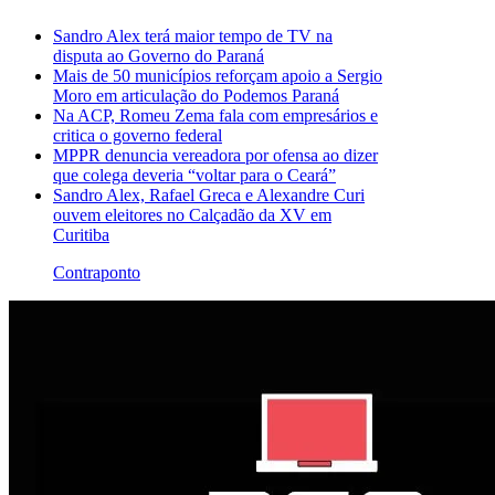
Sandro Alex terá maior tempo de TV na
disputa ao Governo do Paraná
Mais de 50 municípios reforçam apoio a Sergio
Moro em articulação do Podemos Paraná
Na ACP, Romeu Zema fala com empresários e
critica o governo federal
MPPR denuncia vereadora por ofensa ao dizer
que colega deveria “voltar para o Ceará”
Sandro Alex, Rafael Greca e Alexandre Curi
ouvem eleitores no Calçadão da XV em
Curitiba
Contraponto