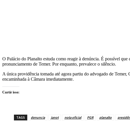
O Palácio do Planalto estuda como reagir à denúncia. É possível que 
pronunciamento de Temer. Por enquanto, prevalece o silêncio.
A única providência tomada até agora partiu do advogado de Temer, 
encaminhada à Câmara imediatamente.
Curtir isso:
TAGS
denuncia
janot
nota oficial
PGR
planalto
presidê