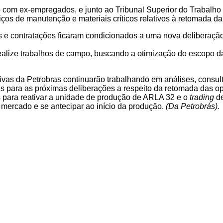
o com ex-empregados, e junto ao Tribunal Superior do Trabalho
iços de manutenção e materiais críticos relativos à retomada da 
es e contratações ficaram condicionados a uma nova deliberação
ealize trabalhos de campo, buscando a otimização do escopo d
tivas da Petrobras continuarão trabalhando em análises, consul
s para as próximas deliberações a respeito da retomada das o
os para reativar a unidade de produção de ARLA 32 e o
trading
de
ao mercado e se antecipar ao início da produção.
(Da Petrobrás).