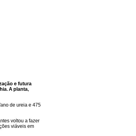
zação e futura
ia. A planta,
/ano de ureia e 475
ntes voltou a fazer
ações viáveis em