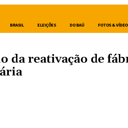
BRASIL
ELEIÇÕES
DO BAÚ
FOTOS & VÍDEO
o da reativação de fáb
ária
Compartilhe