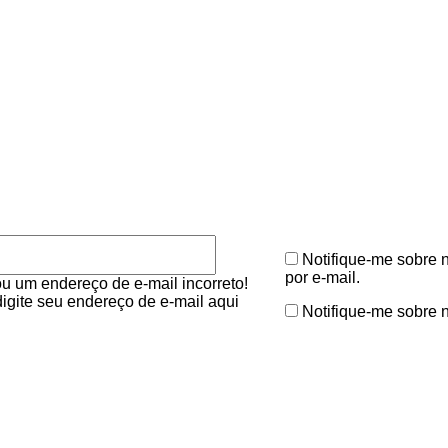
mentário:
E-
Notifique-me sobre 
mail:*
por e-mail.
ou um endereço de e-mail incorreto!
 digite seu endereço de e-mail aqui
Notifique-me sobre 