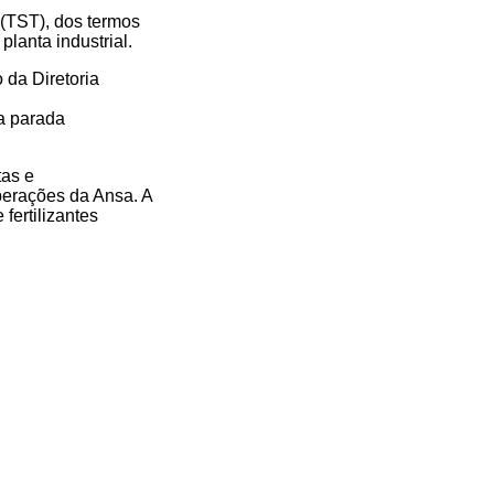
 (TST), dos termos
planta industrial.
 da Diretoria
a parada
tas e
perações da Ansa. A
 fertilizantes