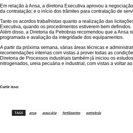
Em relação à Ansa, a diretoria Executiva aprovou a negociaçã
da contratação; e o início dos trâmites para contratação de serv
Tanto os acordos trabalhistas quanto a realização das licitaçõ
Executiva, quando os procedimentos estiverem bem definidos.
Além disso, a Diretoria da Petrobras recomendou que a Ansa r
programada e avaliação da integridade dos equipamentos.
A partir da próxima semana, várias áreas técnicas e administra
recomendações internas com vistas a prover todas as condiçõe
Diretoria de Processos industriais também já iniciou os estud
nitrogenados, ureia pecuária e industrial, com vistas a voltar 
Curtir isso:
TAGS
ansa
araucária
fertilizantes
petrobrás
Compartilhe