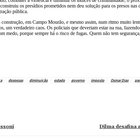
tado, combater a violência e diminuir os índices de criminalidade, o pr
 construiu os presídios prometidos nem deu solução para os presos nas 
tração pública.
em construção, em Campo Mourão, e mesmo assim, num ritmo muito lento
s, um verdadeiro caos. Os policiais que deveriam estar na rua, fazendo
e com medo, porque sempre há o risco de fugas. Quem não tem segurança,
ca
despesas
diminuição
estado
governo
imposto
Osmar Dias
pa
ossoni
Dilma desafina 