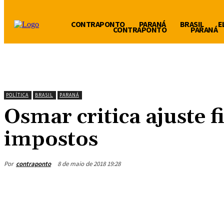
CONTRAPONTO
PARANÁ
BRASIL
E
CONTRAPONTO
PARANÁ
POLÍTICA
BRASIL
PARANÁ
Osmar critica ajuste f
impostos
Por
contraponto
8 de maio de 2018 19:28