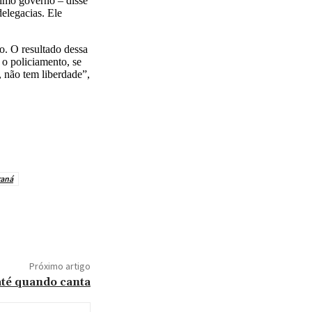
óximo governo – disse
delegacias. Ele
. O resultado dessa
 o policiamento, se
 não tem liberdade”,
raná
Próximo artigo
até quando canta