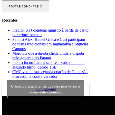
Recentes
Inédito: STJ condena ministro à perda de cargo
por crimes sexuais
Sandro Alex, Rafael Greca e Curi participam
de festas tradicionais em Jaguariaíva e Siqueira
Campos
Moro diz que a direita chega unida à disputa
pelo governo do Paraná
Plebiscito no Paraná será realizado durante o
segundo turno, decide TSE
CMC vota nesta segunda criação de Comissão
Processante contra vereador
Clique para aceitar os cookies marketing e
Contraponto
ativar este conteúdo