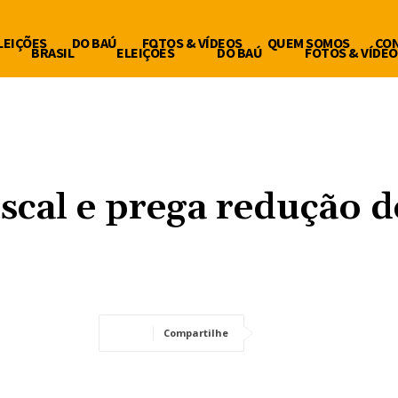
LEIÇÕES
DO BAÚ
FOTOS & VÍDEOS
QUEM SOMOS
CO
BRASIL
ELEIÇÕES
DO BAÚ
FOTOS & VÍDEO
iscal e prega redução d
Compartilhe