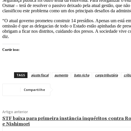
Segurança pública foi outro tema da entrevista. Para reorganizar o es
Osmar – terá de resolver o passivo deixado pela atual gestão, que não
classificou este problema como um dos principais desafios da adminis
“O atual governo prometeu construir 14 presídios. Apenas um está 
omissão é que as delegacias de todo o Estado estão apinhadas de preso
obrigam a ficar nos distritos, cuidando dos presos. A sociedade viv
diz.
Curtir isso:
TAGS
ajuste fiscal
aumento
bato richa
carga tributária
críti
Compartilhe
Artigo anterior
STF baixa para primeira instância inquéritos contra R
e Nishimori