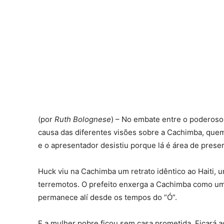
(por
Ruth Bolognese
) – No embate entre o poderoso 
causa das diferentes visões sobre a Cachimba, quem
e o apresentador desistiu porque lá é área de prese
Huck viu na Cachimba um retrato idêntico ao Haiti,
terremotos. O prefeito enxerga a Cachimba como um
permanece alí desde os tempos do “Ó”.
E a mulher pobre ficou sem casa prometida. Ficará a