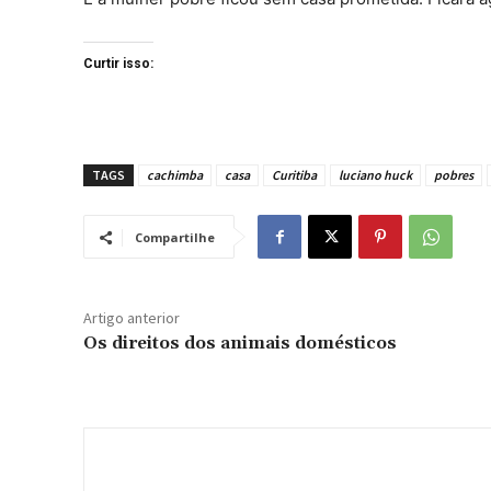
Curtir isso:
TAGS
cachimba
casa
Curitiba
luciano huck
pobres
Compartilhe
Artigo anterior
Os direitos dos animais domésticos