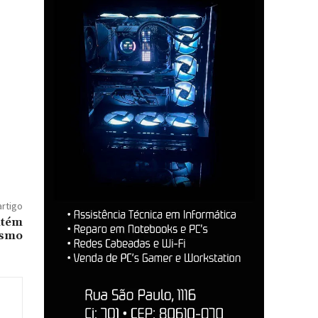
artigo
ntém
ismo