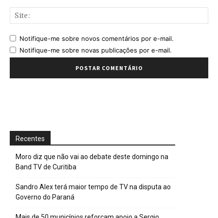
Sit
Notifique-me sobre novos comentários por e-mail.
Notifique-me sobre novas publicações por e-mail.
Recentes
Moro diz que não vai ao debate deste domingo na
Band TV de Curitiba
Sandro Alex terá maior tempo de TV na disputa ao
Governo do Paraná
Mais de 50 municípios reforçam apoio a Sergio