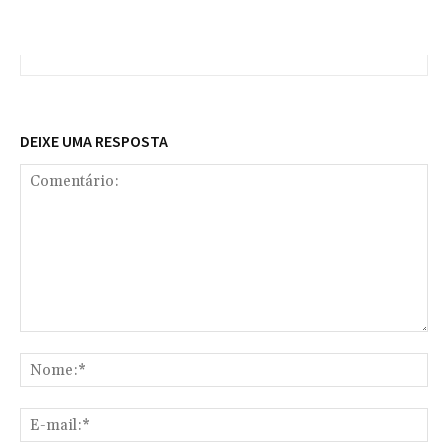
DEIXE UMA RESPOSTA
Comentário:
No
E-
mai