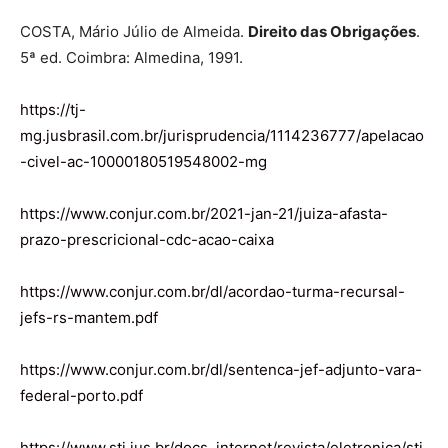
COSTA, Mário Júlio de Almeida.
Direito das Obrigações
.
5ª ed. Coimbra: Almedina, 1991.
https://tj-
mg.jusbrasil.com.br/jurisprudencia/1114236777/apelacao
-civel-ac-10000180519548002-mg
https://www.conjur.com.br/2021-jan-21/juiza-afasta-
prazo-prescricional-cdc-acao-caixa
https://www.conjur.com.br/dl/acordao-turma-recursal-
jefs-rs-mantem.pdf
https://www.conjur.com.br/dl/sentenca-jef-adjunto-vara-
federal-porto.pdf
https://www.stj.jus.br/docs_internet/revista/eletronica/stj