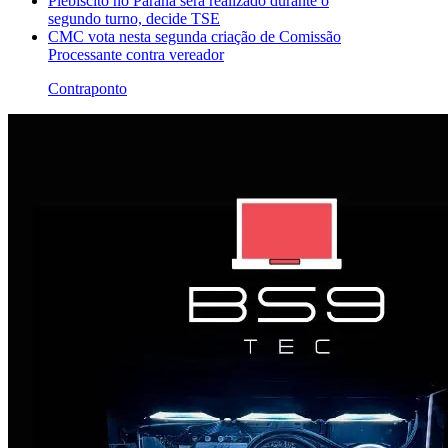
Plebiscito no Paraná será realizado durante o
segundo turno, decide TSE
CMC vota nesta segunda criação de Comissão
Processante contra vereador
Contraponto