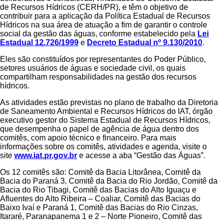
de Recursos Hídricos (CERH/PR), e têm o objetivo de
contribuir para a aplicação da Política Estadual de Recursos
Hídricos na sua área de atuação a fim de garantir o controle
social da gestão das águas, conforme estabelecido pela
Lei
Estadual 12.726/1999
e
Decreto Estadual nº 9.130/2010
.
Eles são constituídos por representantes do Poder Público,
setores usuários de águas e sociedade civil, os quais
compartilham responsabilidades na gestão dos recursos
hídricos.
As atividades estão previstas no plano de trabalho da Diretoria
de Saneamento Ambiental e Recursos Hídricos do IAT, órgão
executivo gestor do Sistema Estadual de Recursos Hídricos,
que desempenha o papel de agência de água dentro dos
comitês, com apoio técnico e financeiro. Para mais
informações sobre os comitês, atividades e agenda, visite o
site
www.iat.pr.gov.br
e acesse a aba “Gestão das Águas”.
Os 12 comitês são: Comitê da Bacia Litorânea, Comitê da
Bacia do Paraná 3, Comitê da Bacia do Rio Jordão, Comitê da
Bacia do Rio Tibagi, Comitê das Bacias do Alto Iguaçu e
Afluentes do Alto Ribeira – Coaliar, Comitê das Bacias do
Baixo Ivaí e Paraná 1, Comitê das Bacias do Rio Cinzas,
Itararé, Paranapanema 1 e 2 – Norte Pioneiro, Comitê das