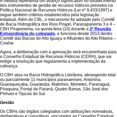
A medida representa um avanço significativo no fortalecimento
dos instrumentos de gestão de recursos hídricos previstos na
Política Nacional de Recursos Hídricos (Lei nº 9.433/1997) e
segue também critérios estabelecidos pela legislação
estadual. Além do CBL, o mecanismo foi adotado pelo Comitê
de Bacia Hidrográfica dos Rios Pirapó, Paranapanema 3 e 4 –
CBH Piraponema, na quinta-feira (10) durante a
2ª Reunião
Extraordinária do colegiado
, e funciona desde 2013 dentro
Comitê das Bacias do Alto Iguaçu e Afluentes do Alto Ribeira –
Coaliar.
Agora, a deliberação com a aprovação será encaminhada para
o Conselho Estadual de Recursos Hídricos (CERH), que vai
redigir a resolução que regulamenta a implementação da
cobrança.
O CBH atua na Bacia Hidrográfica Litorânea, abrangendo total
ou parcialmente 11 municípios paranaenses: Antonina,
Guaraqueçaba, Guaratuba, Matinhos, Morretes, Paranaguá,
Piraquara, Pontal do Paraná, Quatro Barras, São José dos
Pinhais e Tijucas do Sul.
Gestão
Os CBHs são órgãos colegiados com atribuições normativas,
deliberativas e consultivas, vinculados ao Conselho Estadual