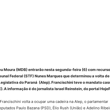
 Moura (MDB) entrarão nesta segunda-feira (6) com recurs
ibunal Federal (STF) Nunes Marques que determinou a volta de
Legislativa do Paraná (Alep). Francischini teve o mandato ca
). A informação é do jornalista Israel Reinstein, do portal Hoje
rancischini volta a ocupar uma cadeira na Alep, o parlamentar
eputados Paulo Bazana (PSD), Élio Rush (União) e Adelino Ribei