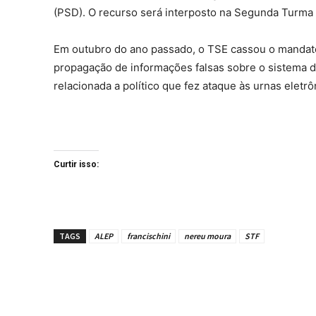
(PSD). O recurso será interposto na Segunda Turma
Em outubro do ano passado, o TSE cassou o mandato 
propagação de informações falsas sobre o sistema de
relacionada a político que fez ataque às urnas eletrô
Curtir isso:
TAGS
ALEP
francischini
nereu moura
STF
Compartilhe