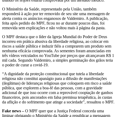
usando os feijões estaria comprovada por um atestado médico.
O Ministério da Saúde, representado pela União, também
responderá à ação por ter removido de seu site uma mensagem de
alerta contra os anúncios enganosos de Valdemiro. A publicação,
feita após pedido do MPF, ficou no ar durante poucos dias, foi
removida sem explicações e não voltou mais à página da pasta.
O MPF destaca que o líder da Igreja Mundial do Poder de Deus
incorreu em prática abusiva da liberdade religiosa, ao colocar em
riscos a saúde pública e induzir fiéis a comprarem um produto sem
nenhuma eficácia comprovada. As sementes foram anunciadas em
três vídeos veiculados no YouTube por preços que alcançavam R$ 1
mil cada. Segundo Valdemiro, a simples germinação dos grãos teria
o poder de curar a covid-19.
“A dignidade da proteção constitucional que tutela a liberdade
religiosa não constitui apanágio para a difusão de manifestações
(ilegítimas) de lideranças religiosas que coloquem em risco a saúde
pública, que explorem a boa-fé das pessoas, com a gravidade
adicional de que isso ocorre com a reprovável cooptação de ganhos
financeiros, pois ancorados em falsa premissa terapêutica, às custas
da aflição e do sofrimento que atinge a sociedade”, ressaltou o MPF.
Fake news –
O MPF quer que a Justiça Federal conceda uma
liminar obrigando o Ministério da Saúde a republicar a mensagem