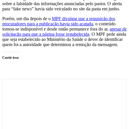
sobre a falsidade das informações anunciadas pelo pastor. O alerta
para “fake news” havia sido veiculado no site da pasta em junho.
Porém, um dia depois de o
MPF divulgar que a requisição dos
procuradores para a publicação havia sido acatada
, o conteúdo
tornou-se indisponível e desde então permanece fora do ar,
apesar de
solicitação para que a página fosse restabelecida
. O MPF pede ainda
que seja estabelecido ao Ministério da Saúde o dever de identificar
quem foi a autoridade que determinou a remoção da mensagem.
Curtir isso: