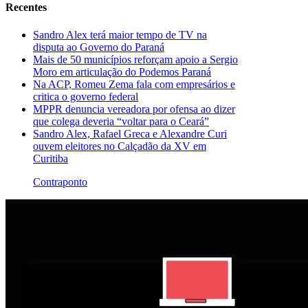
Recentes
Sandro Alex terá maior tempo de TV na
disputa ao Governo do Paraná
Mais de 50 municípios reforçam apoio a Sergio
Moro em articulação do Podemos Paraná
Na ACP, Romeu Zema fala com empresários e
critica o governo federal
MPPR denuncia vereadora por ofensa ao dizer
que colega deveria “voltar para o Ceará”
Sandro Alex, Rafael Greca e Alexandre Curi
ouvem eleitores no Calçadão da XV em
Curitiba
Contraponto