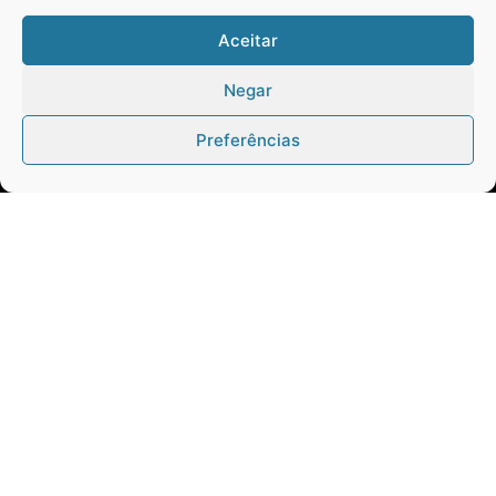
PARANÁ
Aceitar
BRASIL
ELEIÇÕES
Negar
DO BAÚ
FOTOS & VÍDEOS
Preferências
QUEM SOMOS
CONTATO
Twitter
Clique para aceitar os cookies marketing
Tweets by Contraponto_jor