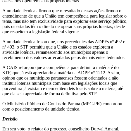
os estados operarem suas próprias loterias.
A unidade técnica afirmou que o resultado dessas ações firmou o
entendimento de que a União tem competência para legislar sobre o
tema, mas não tem exclusividade para explorar esse serviço público,
pois os estados têm o direito de operar suas próprias loterias, desde
que respeitem a legislação federal vigente.
A unidade técnica frisou que, nos precedentes das ADPFs nº 492 e
nº 493, o STF permitiu que a União e os estados explorem a
atividade lotérica, remanescendo aos municípios apenas o
recebimento dos valores arrecadados pelos demais entes federados.
A CAIS reforçou que a competência para definir a matéria é do
STF, que já está apreciando a matéria na ADPF nº 1212. Assim,
opinou que os municípios paranaenses fossem orientados a não
instituir loterias municipais com base em legislações locais que
porventura já existam e nem editem leis locais sobre a matéria, até
que ela seja apreciada de forma definitiva pelo STF.
O Ministério Público de Contas do Paraná (MPC-PR) concordou
com o posicionamento da unidade técnica.
Decisão
Em seu voto, o relator do processo, conselheiro Durval Amaral,