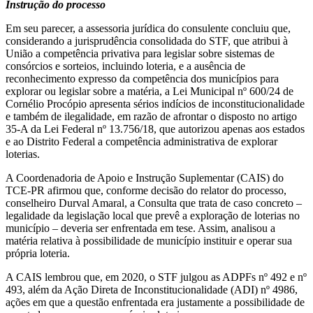
Instrução do processo
Em seu parecer, a assessoria jurídica do consulente concluiu que,
considerando a jurisprudência consolidada do STF, que atribui à
União a competência privativa para legislar sobre sistemas de
consórcios e sorteios, incluindo loteria, e a ausência de
reconhecimento expresso da competência dos municípios para
explorar ou legislar sobre a matéria, a Lei Municipal nº 600/24 de
Cornélio Procópio apresenta sérios indícios de inconstitucionalidade
e também de ilegalidade, em razão de afrontar o disposto no artigo
35-A da Lei Federal nº 13.756/18, que autorizou apenas aos estados
e ao Distrito Federal a competência administrativa de explorar
loterias.
A Coordenadoria de Apoio e Instrução Suplementar (CAIS) do
TCE-PR afirmou que, conforme decisão do relator do processo,
conselheiro Durval Amaral, a Consulta que trata de caso concreto –
legalidade da legislação local que prevê a exploração de loterias no
município – deveria ser enfrentada em tese. Assim, analisou a
matéria relativa à possibilidade de município instituir e operar sua
própria loteria.
A CAIS lembrou que, em 2020, o STF julgou as ADPFs nº 492 e nº
493, além da Ação Direta de Inconstitucionalidade (ADI) nº 4986,
ações em que a questão enfrentada era justamente a possibilidade de