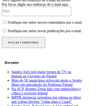
Você digitou um endereço de e-mail incorreto!
Por favor, digite seu endereço de e-mail aqui
Site:
Notifique-me sobre novos comentários por e-mail.
Notifique-me sobre novas publicações por e-mail.
Recentes
Sandro Alex terá maior tempo de TV na
disputa ao Governo do Paraná
Mais de 50 municípios reforçam apoio a Sergio
Moro em articulação do Podemos Paraná
Na ACP, Romeu Zema fala com empresários e
critica o governo federal
MPPR denuncia vereadora por ofensa ao dizer
que colega deveria “voltar para o Ceará”
Sandro Alex, Rafael Greca e Alexandre Curi