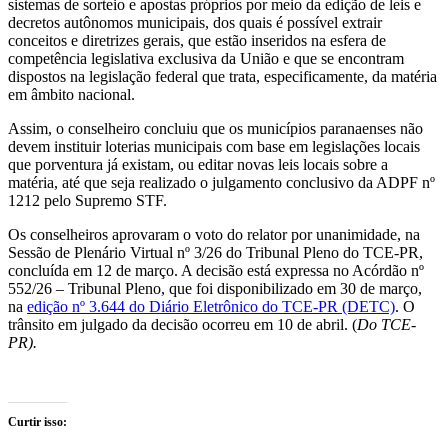
sistemas de sorteio e apostas próprios por meio da edição de leis e
decretos autônomos municipais, dos quais é possível extrair
conceitos e diretrizes gerais, que estão inseridos na esfera de
competência legislativa exclusiva da União e que se encontram
dispostos na legislação federal que trata, especificamente, da matéria
em âmbito nacional.
Assim, o conselheiro concluiu que os municípios paranaenses não
devem instituir loterias municipais com base em legislações locais
que porventura já existam, ou editar novas leis locais sobre a
matéria, até que seja realizado o julgamento conclusivo da ADPF nº
1212 pelo Supremo STF.
Os conselheiros aprovaram o voto do relator por unanimidade, na
Sessão de Plenário Virtual nº 3/26 do Tribunal Pleno do TCE-PR,
concluída em 12 de março. A decisão está expressa no Acórdão nº
552/26 – Tribunal Pleno, que foi disponibilizado em 30 de março,
na
edição nº 3.644 do Diário Eletrônico do TCE-PR (DETC)
. O
trânsito em julgado da decisão ocorreu em 10 de abril. (
Do TCE-
PR).
Curtir isso: