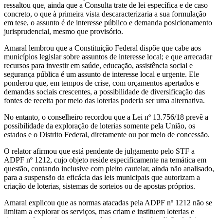
ressaltou que, ainda que a Consulta trate de lei específica e de caso
concreto, o que à primeira vista descaracterizaria a sua formulação
em tese, o assunto é de interesse público e demanda posicionamento
jurisprudencial, mesmo que provisório.
Amaral lembrou que a Constituição Federal dispõe que cabe aos
municípios legislar sobre assuntos de interesse local; e que arrecadar
recursos para investir em saúde, educação, assistência social e
segurança pública é um assunto de interesse local e urgente. Ele
ponderou que, em tempos de crise, com orçamentos apertados e
demandas sociais crescentes, a possibilidade de diversificação das
fontes de receita por meio das loterias poderia ser uma alternativa.
No entanto, o conselheiro recordou que a Lei nº 13.756/18 prevê a
possibilidade da exploração de loterias somente pela União, os
estados e o Distrito Federal, diretamente ou por meio de concessão.
O relator afirmou que está pendente de julgamento pelo STF a
ADPF nº 1212, cujo objeto reside especificamente na temática em
questão, contando inclusive com pleito cautelar, ainda não analisado,
para a suspensão da eficácia das leis municipais que autorizam a
criação de loterias, sistemas de sorteios ou de apostas próprios.
Amaral explicou que as normas atacadas pela ADPF nº 1212 não se
limitam a explorar os serviços, mas criam e instituem loterias e