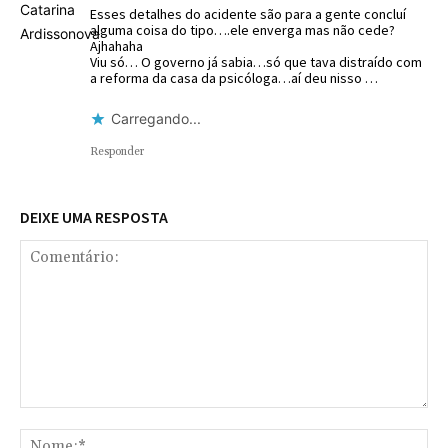
Esses detalhes do acidente são para a gente concluí
alguma coisa do tipo….ele enverga mas não cede?
Ajhahaha
Viu só… O governo já sabia…só que tava distraído com
a reforma da casa da psicóloga…aí deu nisso …
Carregando...
Responder
DEIXE UMA RESPOSTA
Comentário:
No