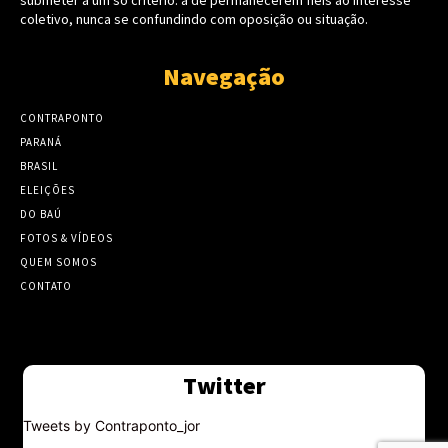
submeter a um só critério: a de permanecerem fieis ao interesse
coletivo, nunca se confundindo com oposição ou situação.
Navegação
CONTRAPONTO
PARANÁ
BRASIL
ELEIÇÕES
DO BAÚ
FOTOS & VÍDEOS
QUEM SOMOS
CONTATO
Twitter
Tweets by Contraponto_jor