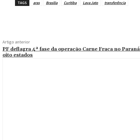
TAGS
aras
Brasilia
Curitiba
Lava Jato
transferência
Compartilhe
Artigo anterior
PF deflagra 4ª fase da operação Carne Fraca no Paraná
oito estados