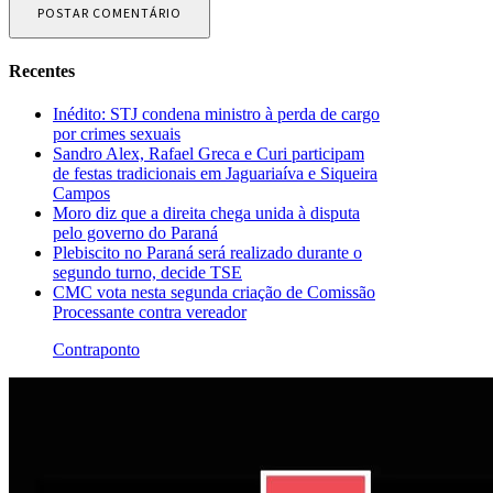
Recentes
Inédito: STJ condena ministro à perda de cargo
por crimes sexuais
Sandro Alex, Rafael Greca e Curi participam
de festas tradicionais em Jaguariaíva e Siqueira
Campos
Moro diz que a direita chega unida à disputa
pelo governo do Paraná
Plebiscito no Paraná será realizado durante o
segundo turno, decide TSE
CMC vota nesta segunda criação de Comissão
Processante contra vereador
Contraponto