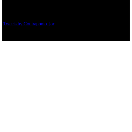
Twitter
Tweets by Contraponto_jor