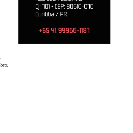
.
oto: