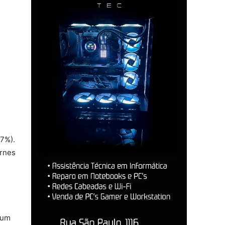
e
07%).
arnes
 um