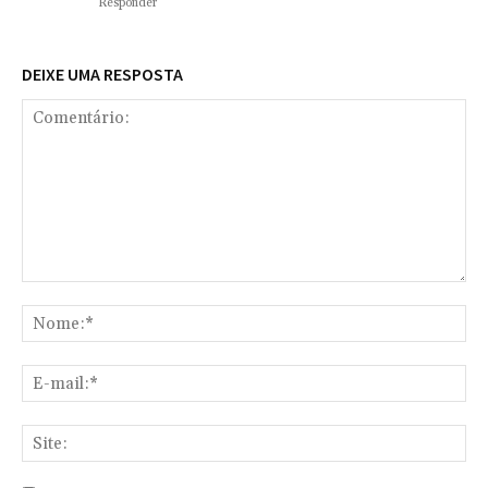
Responder
DEIXE UMA RESPOSTA
Comentário:
No
E-
mai
Sit