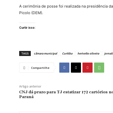
A cerimônia de posse foi realizada na presidência d
Picolo (DEM).
Curtir isso:
TAGS
câmara municipal
Curitiba
herivelto oliveira
jornali
Compartilhe
Artigo anterior
CNJ dá prazo para TJ estatizar 172 cartórios n
Paraná