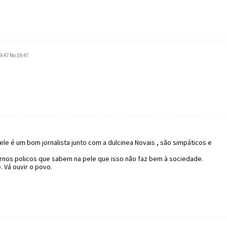
9:47 No 19:47
e é um bom jornalista junto com a dulcinea Novais , são simpáticos e
ternos policos que sabem na pele que isso não faz bem à sociedade.
 Vá ouvir o povo.