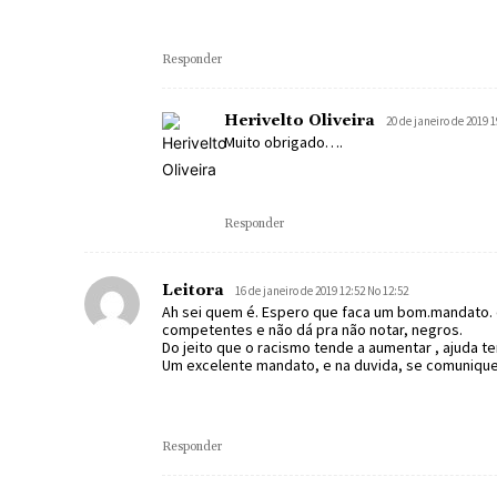
Responder
Herivelto Oliveira
20 de janeiro de 2019 1
Muito obrigado….
Responder
Leitora
16 de janeiro de 2019 12:52 No 12:52
Ah sei quem é. Espero que faca um bom.mandato. el
competentes e não dá pra não notar, negros.
Do jeito que o racismo tende a aumentar , ajuda 
Um excelente mandato, e na duvida, se comunique.
Responder