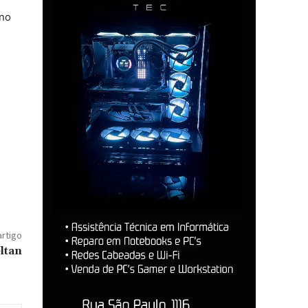
ino
artigo
ltan