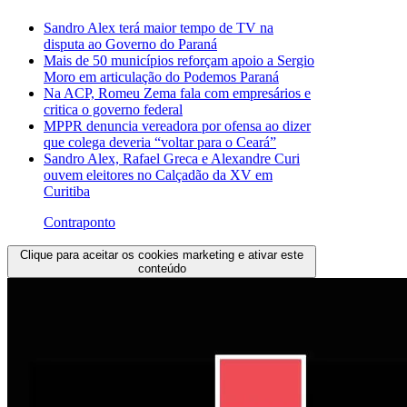
Sandro Alex terá maior tempo de TV na
disputa ao Governo do Paraná
Mais de 50 municípios reforçam apoio a Sergio
Moro em articulação do Podemos Paraná
Na ACP, Romeu Zema fala com empresários e
critica o governo federal
MPPR denuncia vereadora por ofensa ao dizer
que colega deveria “voltar para o Ceará”
Sandro Alex, Rafael Greca e Alexandre Curi
ouvem eleitores no Calçadão da XV em
Curitiba
Contraponto
Clique para aceitar os cookies marketing e ativar este
conteúdo