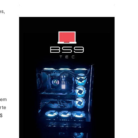
es,
(em
rte
R$