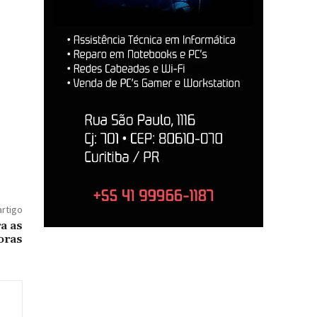
artigo
a as
oras