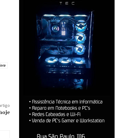
ora
artigo
hoje