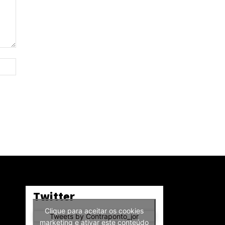
Site:
Twitter
Clique para aceitar os cookies
Tweets by Contraponto_jor
marketing e ativar este conteúdo