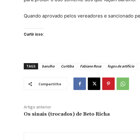
Quando aprovado pelos vereadores e sancionado pelo
Curtir isso:
TAGS
barulho
Curitiba
Fabiane Rosa
fogos de artifício
Compartilhe
Artigo anterior
Os sinais (trocados) de Beto Richa