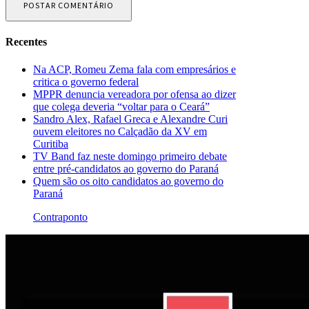
Recentes
Na ACP, Romeu Zema fala com empresários e
critica o governo federal
MPPR denuncia vereadora por ofensa ao dizer
que colega deveria “voltar para o Ceará”
Sandro Alex, Rafael Greca e Alexandre Curi
ouvem eleitores no Calçadão da XV em
Curitiba
TV Band faz neste domingo primeiro debate
entre pré-candidatos ao governo do Paraná
Quem são os oito candidatos ao governo do
Paraná
Contraponto