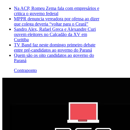
Na ACP, Romeu Zema fala com empresários e
critica o governo federal
MPPR denuncia vereadora por ofensa ao dizer
que colega deveria “voltar para o Ceará”
Sandro Alex, Rafael Greca e Alexandre Curi
ouvem eleitores no Calçadão da XV em
Curitiba
TV Band faz neste domingo primeiro debate
entre pré-candidatos ao governo do Paraná
Quem são os oito candidatos ao governo do
Paraná
Contraponto