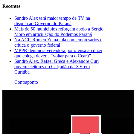
Recentes
Sandro Alex terá maior tempo de TV na
disputa ao Governo do Paraná
Mais de 50 municípios reforçam apoio a Sergio
Moro em articulação do Podemos Paraná
Na ACP, Romeu Zema fala com empresários e
critica o governo federal
MPPR denuncia vereadora por ofensa ao dizer
que colega deveria “voltar para o Ceará”
Sandro Alex, Rafael Greca e Alexandre Curi
ouvem eleitores no Calçadão da XV em
Curitiba
Contraponto