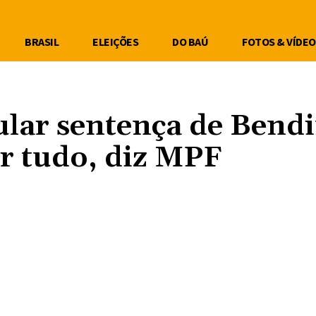
BRASIL
ELEIÇÕES
DO BAÚ
FOTOS & VÍDEO
ular sentença de Bend
ar tudo, diz MPF
Compartilhe