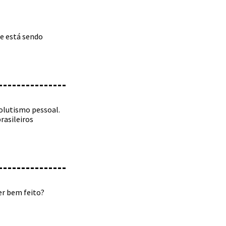
ue está sendo
olutismo pessoal.
rasileiros
er bem feito?