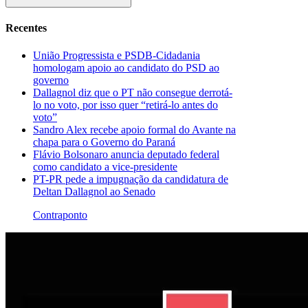
Recentes
União Progressista e PSDB-Cidadania
homologam apoio ao candidato do PSD ao
governo
Dallagnol diz que o PT não consegue derrotá-
lo no voto, por isso quer “retirá-lo antes do
voto”
Sandro Alex recebe apoio formal do Avante na
chapa para o Governo do Paraná
Flávio Bolsonaro anuncia deputado federal
como candidato a vice-presidente
PT-PR pede a impugnação da candidatura de
Deltan Dallagnol ao Senado
Contraponto