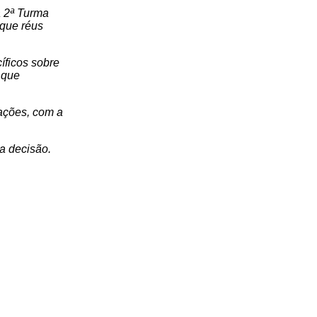
a 2ª Turma
 que réus
íficos sobre
 que
ações, com a
a decisão.