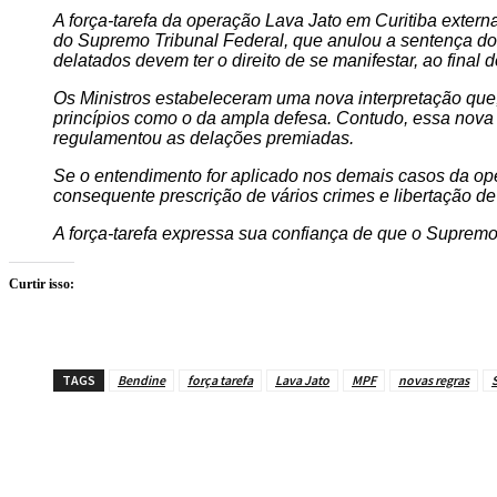
A força-tarefa da operação Lava Jato em Curitiba exter
do Supremo Tribunal Federal, que anulou a sentença do
delatados devem ter o direito de se manifestar, ao final
Os Ministros estabeleceram uma nova interpretação que, 
princípios como o da ampla defesa. Contudo, essa nova 
regulamentou as delações premiadas.
Se o entendimento for aplicado nos demais casos da op
consequente prescrição de vários crimes e libertação de
A força-tarefa expressa sua confiança de que o Supremo
Curtir isso:
TAGS
Bendine
força tarefa
Lava Jato
MPF
novas regras
Compartilhe