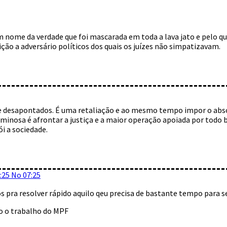
 nome da verdade que foi mascarada em toda a lava jato e pelo q
uição a adversário políticos dos quais os juízes não simpatizavam.
e desapontados. É uma retaliação e ao mesmo tempo impor o abs
minosa é afrontar a justiça e a maior operação apoiada por todo b
i a sociedade.
:25 No 07:25
s pra resolver rápido aquilo qeu precisa de bastante tempo para s
o o trabalho do MPF