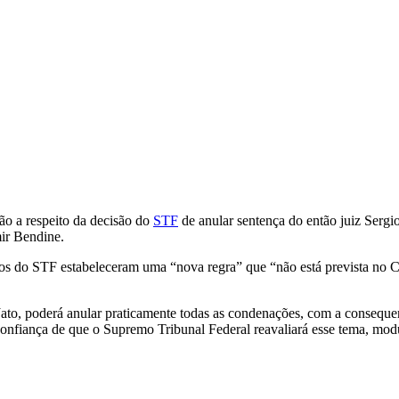
o a respeito da decisão do
STF
de anular sentença do então juiz Serg
ir Bendine.
ros do STF estabeleceram uma “nova regra” que “não está prevista no 
ato, poderá anular praticamente todas as condenações, com a consequen
a confiança de que o Supremo Tribunal Federal reavaliará esse tema, mod