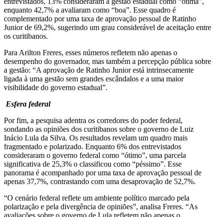
entrevistados, 13% consideraram a gestão estadual como “ótima”,
enquanto 42,7% a avaliaram como “boa”. Esse quadro é
complementado por uma taxa de aprovação pessoal de Ratinho
Junior de 69,2%, sugerindo um grau considerável de aceitação entre
os curitibanos.
Para Arilton Freres, esses números refletem não apenas o
desempenho do governador, mas também a percepção pública sobre
a gestão: “A aprovação de Ratinho Junior está intrinsecamente
ligada à uma gestão sem grandes escândalos e a uma maior
visibilidade do governo estadual”.
Esfera federal
Por fim, a pesquisa adentra os corredores do poder federal,
sondando as opiniões dos curitibanos sobre o governo de Luiz
Inácio Lula da Silva. Os resultados revelam um quadro mais
fragmentado e polarizado. Enquanto 6% dos entrevistados
consideraram o governo federal como “ótimo”, uma parcela
significativa de 25,3% o classificou como “péssimo”. Esse
panorama é acompanhado por uma taxa de aprovação pessoal de
apenas 37,7%, contrastando com uma desaprovação de 52,7%.
“O cenário federal reflete um ambiente político marcado pela
polarização e pela divergência de opiniões”, analisa Freres. “As
avaliações sobre o governo de Lula refletem não apenas o