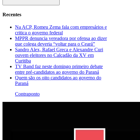
Recentes
Na ACP, Romeu Zema fala com empresários e
critica o governo federal
MPPR denuncia vereadora por ofensa ao dizer
que colega deveria “voltar para o Ceará”
Sandro Alex, Rafael Greca e Alexandre Curi
ouvem eleitores no Calçadão da XV em
Curitiba
TV Band faz neste domingo primeiro debate
entre pré-candidatos ao governo do Paraná
Quem são os oito candidatos ao governo do
Paraná
Contraponto