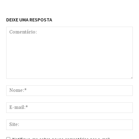
DEIXE UMA RESPOSTA
Comentário:
No
E-
mai
Sit