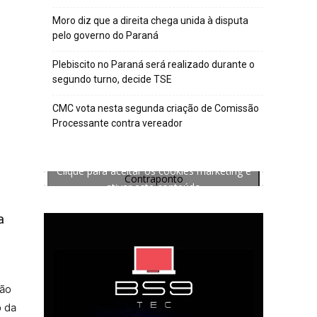
Moro diz que a direita chega unida à disputa
pelo governo do Paraná
Plebiscito no Paraná será realizado durante o
segundo turno, decide TSE
CMC vota nesta segunda criação de Comissão
Processante contra vereador
Clique para aceitar os cookies marketing e
Contraponto
ativar este conteúdo
a
ção
o da