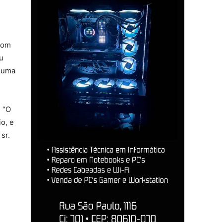
 com
u
É uma
 “O
o, e
sr.