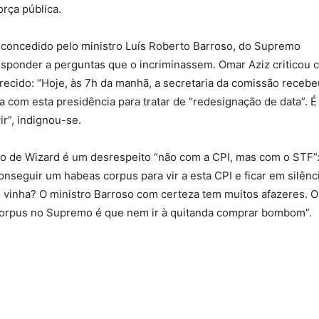
orça pública.
concedido pelo ministro Luís Roberto Barroso, do Supremo
responder a perguntas que o incriminassem. Omar Aziz criticou
ecido: “Hoje, às 7h da manhã, a secretaria da comissão recebe
 com esta presidência para tratar de “redesignação de data”. 
r”, indignou-se.
o de Wizard é um desrespeito “não com a CPI, mas com o STF”:
seguir um habeas corpus para vir a esta CPI e ficar em silênci
 vinha? O ministro Barroso com certeza tem muitos afazeres. O 
corpus no Supremo é que nem ir à quitanda comprar bombom”.