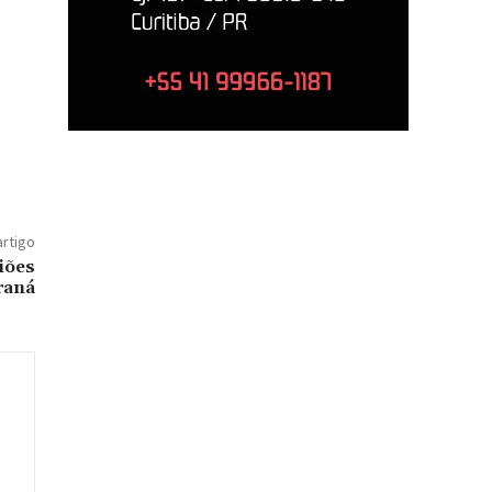
artigo
iões
raná