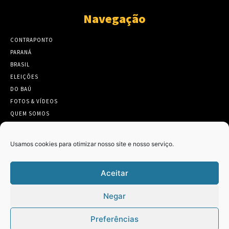
Navegação
CONTRAPONTO
PARANÁ
BRASIL
ELEIÇÕES
DO BAÚ
FOTOS & VÍDEOS
QUEM SOMOS
CONTATO
Usamos cookies para otimizar nosso site e nosso serviço.
Aceitar
Twitter
Clique para aceitar os cookies marketing
Negar
Tweets by Contraponto_jor
e ativar este conteúdo
Preferências