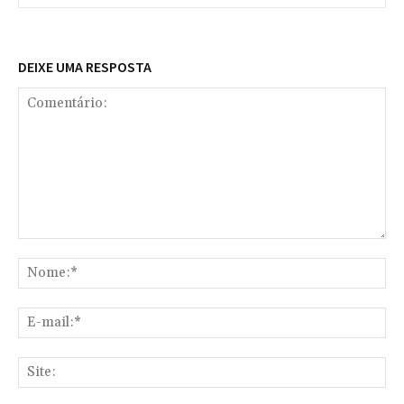
DEIXE UMA RESPOSTA
Comentário:
No
E-
mai
Sit