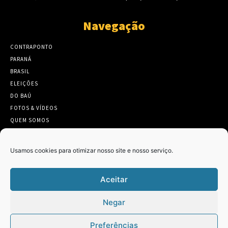
Navegação
CONTRAPONTO
PARANÁ
BRASIL
ELEIÇÕES
DO BAÚ
FOTOS & VÍDEOS
QUEM SOMOS
CONTATO
Usamos cookies para otimizar nosso site e nosso serviço.
Aceitar
Twitter
Clique para aceitar os cookies marketing
Negar
Tweets by Contraponto_jor
e ativar este conteúdo
Preferências