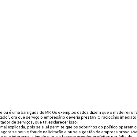
dade ou é uma barrigada do MP. Os exemplos dados dizem que o madeireiro f
tado”, ora que serviço o empresário deveria prestar? O raciocínio imediato
ador de serviços, que tal esclarecer isso!
 mal explicada, pois se a lei permite que os sobrinhos do político operem o
, agora se houve fraude na licitação e ou se a gestão da empresa provou-s
ca o que interessa, além do que, se fossem prender prefeitos por falta de