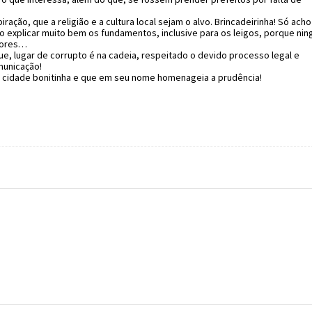
ação, que a religião e a cultura local sejam o alvo. Brincadeirinha! Só ach
 explicar muito bem os fundamentos, inclusive para os leigos, porque ni
tores…
e, lugar de corrupto é na cadeia, respeitado o devido processo legal e
municação!
ma cidade bonitinha e que em seu nome homenageia a prudência!