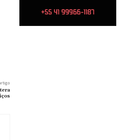
artigo
tera
iços