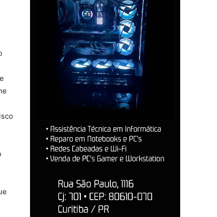
o
ve
me
isco
o
ue