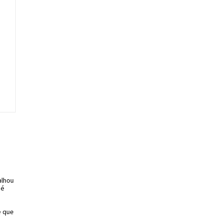
alhou
 é
e que