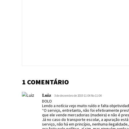
1 COMENTÁRIO
Luiz
3 de dezembro de 2019 11:04 No 11:04
DOLO
Lendo a notícia vejo muito ruído e falta objetivi
“O serviço, entretanto, não foi efetivamente pres
que ele vende mercadorias (madeira) e não é prest
Já no caso do transporte escolar, a apuração está
serviço, não há em princípio, nenhuma ilegalidade
era feita pelo político, aí sim, mas ninguém expli