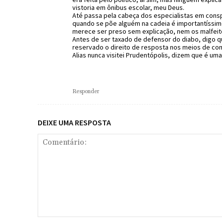
vistoria em ônibus escolar, meu Deus.
Até passa pela cabeça dos especialistas em conspir
quando se põe alguém na cadeia é importantíssimo
merece ser preso sem explicação, nem os malfei
Antes de ser taxado de defensor do diabo, digo qu
reservado o direito de resposta nos meios de co
Alias nunca visitei Prudentópolis, dizem que é u
Responder
DEIXE UMA RESPOSTA
Comentário: