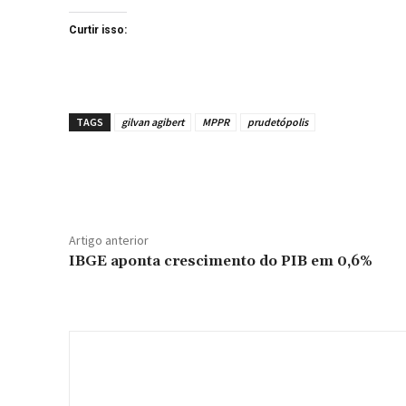
Curtir isso:
TAGS
gilvan agibert
MPPR
prudetópolis
Compartilhe
Artigo anterior
IBGE aponta crescimento do PIB em 0,6%