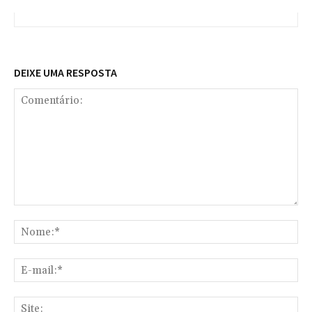
DEIXE UMA RESPOSTA
Comentário:
No
E-
mai
Sit