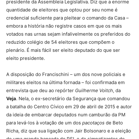
presidente da Assembleia Legislativa. Diz que a enorme
quantidade de eleitores que optou por seu nome é
credencial suficiente para pleitear o comando da Casa –
embora a história não registre casos em que os mais
votados nas urnas sejam infalivelmente os preferidos do
reduzido colégio de 54 eleitores que compõem o
plenário. É mais fácil ser eleito deputado do que ser
eleito presidente.
A disposição do Francischini – um dos nove policiais e
militares eleitos na última fornada – foi confirmada em
entrevista que deu ao repórter
Guilherme Voitch
, da
Veja
. Nela, o ex-secretário da Segurança que comandou
a batalha do Centro Cívico em 29 de abril de 2015 e autor
da ideia de embarcar deputados num camburão da PM
para levá-los à votação de um dos
pacotaços
de Beto
Richa, diz que sua ligação com Jair Bolsonaro e a eleição
de uma grande bancada do PSL e de simpatizantes do