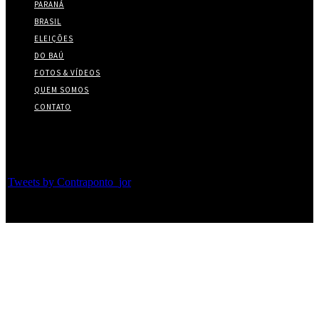
PARANÁ
BRASIL
ELEIÇÕES
DO BAÚ
FOTOS & VÍDEOS
QUEM SOMOS
CONTATO
Twitter
Tweets by Contraponto_jor