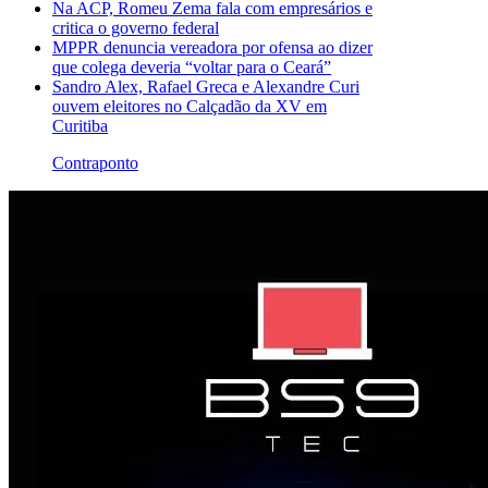
Na ACP, Romeu Zema fala com empresários e
critica o governo federal
MPPR denuncia vereadora por ofensa ao dizer
que colega deveria “voltar para o Ceará”
Sandro Alex, Rafael Greca e Alexandre Curi
ouvem eleitores no Calçadão da XV em
Curitiba
Contraponto