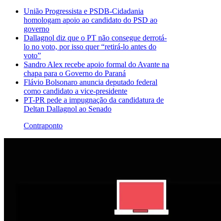
União Progressista e PSDB-Cidadania
homologam apoio ao candidato do PSD ao
governo
Dallagnol diz que o PT não consegue derrotá-
lo no voto, por isso quer “retirá-lo antes do
voto”
Sandro Alex recebe apoio formal do Avante na
chapa para o Governo do Paraná
Flávio Bolsonaro anuncia deputado federal
como candidato a vice-presidente
PT-PR pede a impugnação da candidatura de
Deltan Dallagnol ao Senado
Contraponto