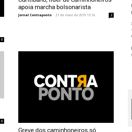
apoia marcha bolsonarista
Jornal Contraponto
-
21 de maio de 2019 15:16
2
0
0
Greve dos caminhoneiros só