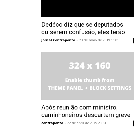
Dedéco diz que se deputados
quiserem confusão, eles terão
Jornal Contraponto
-
23 de maio de 2019 11:05
Após reunião com ministro,
caminhoneiros descartam greve
contraponto
-
22 de abril de 2019 23:51