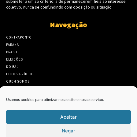
submeter a um só critério: a de permanecerem fieis ao interesse
coletivo, nunca se confundindo com oposição ou situação.
Navegação
CONTRAPONTO
PARANÁ
BRASIL
ELEIÇÕES
DO BAÚ
FOTOS & VÍDEOS
QUEM SOMOS
CONTATO
Usamos cookies para otimizar nosso site e nosso serviço.
Aceitar
Twitter
Clique para aceitar os cookies marketing
Negar
Tweets by Contraponto_jor
e ativar este conteúdo