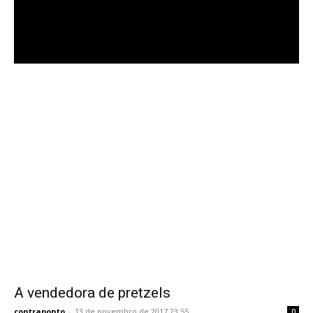
A vendedora de pretzels
contraponto
-
13 de novembro de 2017 23:55
0