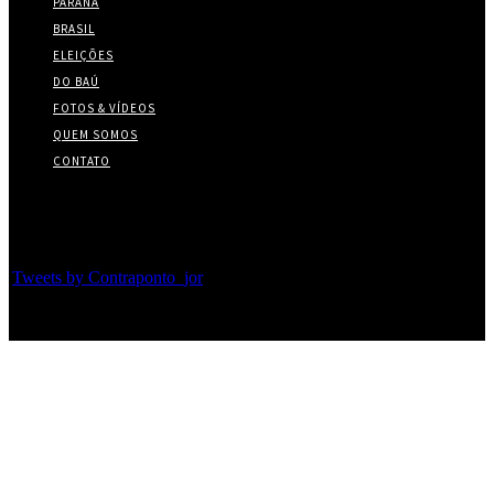
PARANÁ
BRASIL
ELEIÇÕES
DO BAÚ
FOTOS & VÍDEOS
QUEM SOMOS
CONTATO
Twitter
Tweets by Contraponto_jor