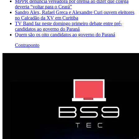
MPPR denuncia vereadora por ofensa ao dizer que colega
deveria “voltar para o Ceará”
Sandro Alex, Rafael Greca e Alexandre Curi ouvem eleitores
no Calçadão da XV em Curitiba
TV Band faz neste domingo primeiro debate entre pré-
candidatos ao governo do Paraná
Quem são os oito candidatos ao governo do Paraná
Contraponto