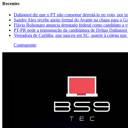
Recentes
Dallagnol diz que o PT não consegue derrotá-lo no voto, por iss
Sandro Alex recebe apoio formal do Avante na chapa para o G
Flávio Bolsonaro anuncia deputado federal como candidato a vi
PT-PR pede a impugnação da candidatura de Deltan Dallagnol
Vereadora de Curitiba, que nasceu em SC, sugere à colega que 
Contraponto