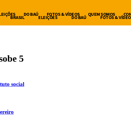
LEIÇÕES
DO BAÚ
FOTOS & VÍDEOS
QUEM SOMOS
CO
BRASIL
ELEIÇÕES
DO BAÚ
FOTOS & VÍDEO
sobe 5
uto social
ereiro