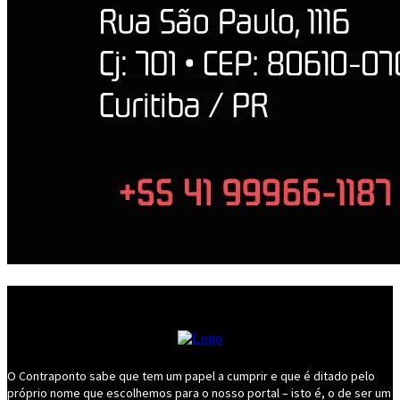
O Contraponto sabe que tem um papel a cumprir e que é ditado pelo
próprio nome que escolhemos para o nosso portal – isto é, o de ser um