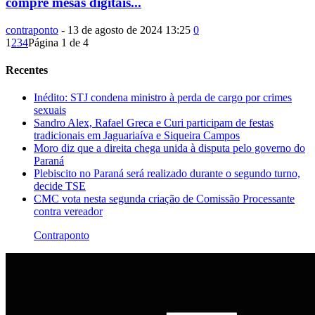
compre mesas digitais...
contraponto
-
13 de agosto de 2024 13:25
0
1
2
3
4
Página 1 de 4
Recentes
Inédito: STJ condena ministro à perda de cargo por crimes
sexuais
Sandro Alex, Rafael Greca e Curi participam de festas
tradicionais em Jaguariaíva e Siqueira Campos
Moro diz que a direita chega unida à disputa pelo governo do
Paraná
Plebiscito no Paraná será realizado durante o segundo turno,
decide TSE
CMC vota nesta segunda criação de Comissão Processante
contra vereador
Contraponto