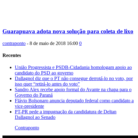
Guarapuava adota nova solução para coleta de lixo
contraponto
-
8 de maio de 2018 16:00
0
Recentes
União Progressista e PSDB-Cidadania homologam apoio ao
candidato do PSD ao governo
Dallagnol diz que o PT não consegue derrotá-lo no voto, por
isso quer “retirá-lo antes do voto”
Sandro Alex recebe apoio formal do Avante na chapa para o
Governo do Paraná
Flávio Bolsonaro anuncia deputado federal como candidato a
vice-presidente
PT-PR pede a impugnação da candidatura de Deltan
Dallagnol ao Senado
Contraponto